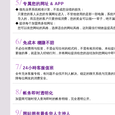
5/
专属您的网址 & APP
◆ 领先业界系统精准计算，不造成您业绩的损失：
只要您的客人从您的专属网址进入，不管他使用的是那一部电脑，系统
导入的，而且您的客户只要持续消费，您的奖金可以领>一辈子，绝不漏
◆ 提供每个加盟商多组网址：
您可以依您网站的风格，选择适合的网站风格，达到最佳行销效益提高
6/
免成本 穩賺不賠
不必任何费用与投资，不需会写任何的程式码，不需有相关经验。本站提
要做的事，就是加入经销行列，并将网站提供给您的连结加到您网站中即
7/
24小時客服值班
全年无休客服专线，有问题不会找不到人解决。稳定的聊天系统与完善的
障每位网友的消费安全。
8/
帐务即时透明化
加盟商可随时登入查询即时的帐务明细，完全透明公开。
9/
网站拥有最多华人主持人